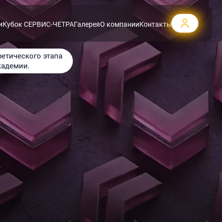
и
Кубок СЕРВИС-ЧЕТРА
Галерея
О компании
Контакты
етического этапа
кадемии.