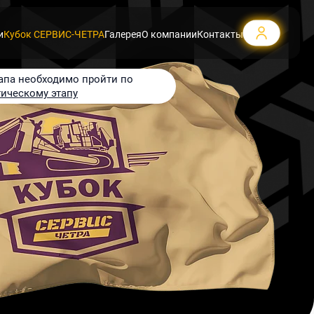
и
Кубок СЕРВИС-ЧЕТРА
Галерея
О компании
Контакты
апа необходимо пройти по
тическому этапу