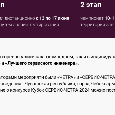
ап
2 этап
ил дистанционно
c 13 по 17 июня
чемпионат
10-1
путём онлайн-тестирования
территории зав
 соревновались как в командном, так и в индивидуа
 и «Лучшего сервисного инженера».
аторами мероприяти были «ЧЕТРА» и «СЕРВИС-ЧЕТРА
оведения - Чувашская республика, город Чебоксары
ие о конкурсе Кубок СЕРВИС-ЧЕТРА 2024 можно посм