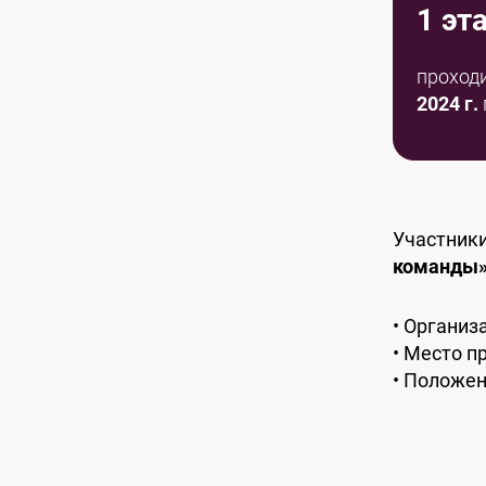
1 эт
проход
2024 г.
Участники
команды»
Организ
Место пр
Положен