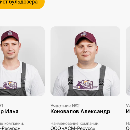
ст бульдозера
№1
Участник №2
У
р Илья
Коновалов Александр
И
е компании:
Наименование компании:
Н
-Ресурс»
ООО «АСМ-Ресурс»
О