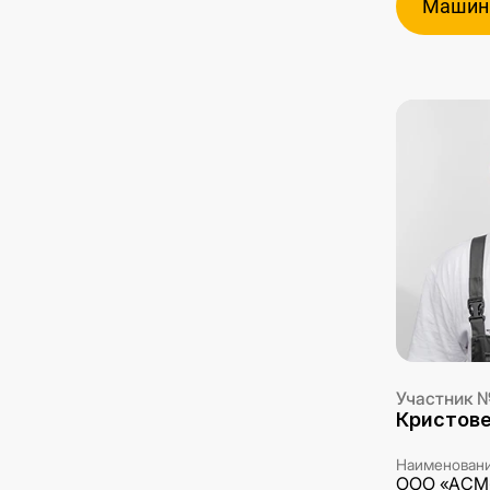
Машини
Участник 
Кристове
и:
Наименовани
ООО «АСМ