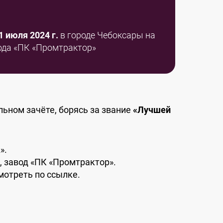
1 июля 2024 г.
в городе Чебоксары на
ода «ПК «Промтрактор»
льном зачёте, борясь за звание
«Лучшей
».
, завод «ПК «Промтрактор».
отреть по ссылке.